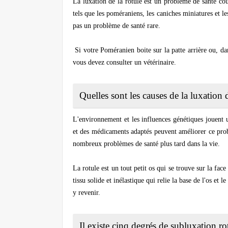
La luxation de la rotule est un problème de santé cou
tels que les poméraniens, les caniches miniatures et les
pas un problème de santé rare.
Si votre Poméranien boite sur la patte arrière ou, dan
vous devez consulter un vétérinaire.
Quelles sont les causes de la luxation 
L'environnement et les influences génétiques jouent
et des médicaments adaptés peuvent améliorer ce prob
nombreux problèmes de santé plus tard dans la vie.
La rotule est un tout petit os qui se trouve sur la fa
tissu solide et inélastique qui relie la base de l'os et 
y revenir.
Il existe cinq degrés de subluxation ro