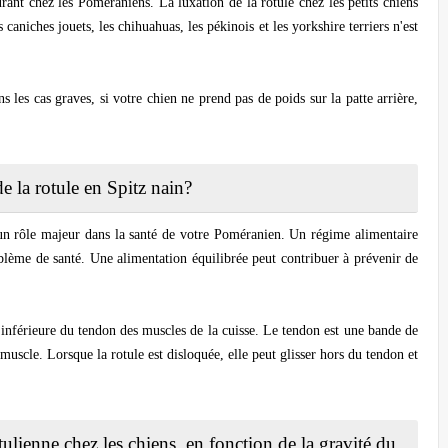
rant chez les Poméraniens. La luxation de la rotule chez les petits chiens
 caniches jouets, les chihuahuas, les pékinois et les yorkshire terriers n'est
s les cas graves, si votre chien ne prend pas de poids sur la patte arrière,
de la rotule en Spitz nain?
 un rôle majeur dans la santé de votre Poméranien. Un régime alimentaire
lème de santé. Une alimentation équilibrée peut contribuer à prévenir de
ce inférieure du tendon des muscles de la cuisse. Le tendon est une bande de
le muscle. Lorsque la rotule est disloquée, elle peut glisser hors du tendon et
tulienne chez les chiens, en fonction de la gravité du