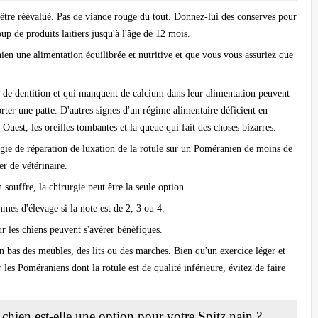
être réévalué. Pas de viande rouge du tout. Donnez-lui des conserves pour
p de produits laitiers jusqu'à l'âge de 12 mois.
ien une alimentation équilibrée et nutritive et que vous vous assuriez que
e de dentition et qui manquent de calcium dans leur alimentation peuvent
r une patte. D'autres signes d'un régime alimentaire déficient en
-Ouest, les oreilles tombantes et la queue qui fait des choses bizarres.
urgie de réparation de luxation de la rotule sur un Poméranien de moins de
r de vétérinaire.
souffre, la chirurgie peut être la seule option.
mes d'élevage si la note est de 2, 3 ou 4.
 les chiens peuvent s'avérer bénéfiques.
n bas des meubles, des lits ou des marches. Bien qu'un exercice léger et
 les Poméraniens dont la rotule est de qualité inférieure, évitez de faire
 chien est-elle une option pour votre Spitz nain ?