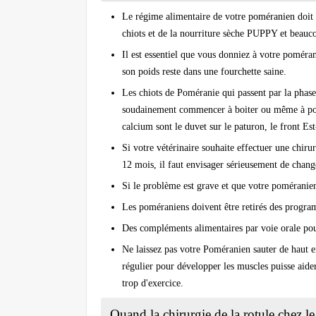
Le régime alimentaire de votre poméranien doit 
chiots et de la nourriture sèche PUPPY et beaucou
Il est essentiel que vous donniez à votre poméran
son poids reste dans une fourchette saine.
Les chiots de Poméranie qui passent par la phas
soudainement commencer à boiter ou même à porte
calcium sont le duvet sur le paturon, le front Est
Si votre vétérinaire souhaite effectuer une chir
12 mois, il faut envisager sérieusement de change
Si le problème est grave et que votre poméranien 
Les poméraniens doivent être retirés des program
Des compléments alimentaires par voie orale pour
Ne laissez pas votre Poméranien sauter de haut e
régulier pour développer les muscles puisse aider
trop d'exercice.
Quand la chirurgie de la rotule chez le