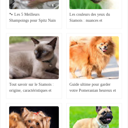
🐾 Les 5 Meilleurs
Les couleurs des yeux du
Shampoings pour Spitz Nain
Siamois : nuances et
en 2025 : Douceur, Volume et
signification
Brillance !
Tout savoir sur le Siamois :
Guide ultime pour garder
origine, caractéristiques et
votre Pomeranian heureux et
comportement
en bonne santé : Astuces et
conseils d'experts