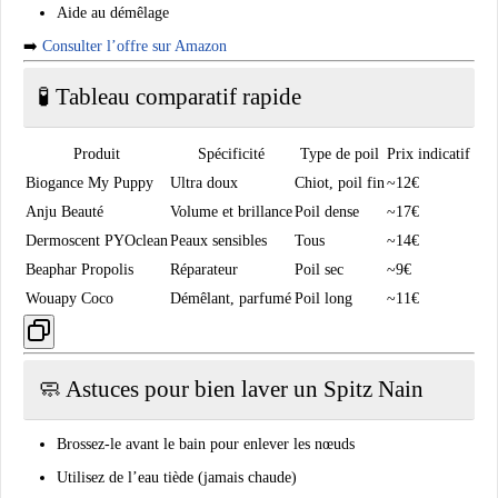
Aide au démêlage
➡️
Consulter l’offre sur Amazon
🧪 Tableau comparatif rapide
Produit
Spécificité
Type de poil
Prix indicatif
Biogance My Puppy
Ultra doux
Chiot, poil fin
~12€
Anju Beauté
Volume et brillance
Poil dense
~17€
Dermoscent PYOclean
Peaux sensibles
Tous
~14€
Beaphar Propolis
Réparateur
Poil sec
~9€
Wouapy Coco
Démêlant, parfumé
Poil long
~11€
🧼 Astuces pour bien laver un Spitz Nain
Brossez-le
avant
le bain pour enlever les nœuds
Utilisez de l’eau
tiède
(jamais chaude)